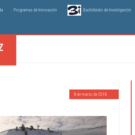
da
Programas de Innovación
Bachillerato de Investigación
Z
8 de marzo de 2018