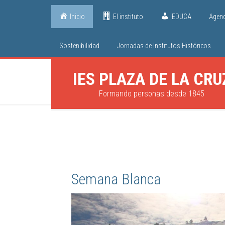
Inicio
El instituto
EDUCA
Agen
Sostenibilidad
Jornadas de Institutos Históricos
IES PLAZA DE LA CRU
Formando personas desde 1845
Semana Blanca