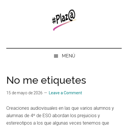
Skip
Saltar
Skip
to
al
to
main
menú
primary
content
secundario
sidebar
#Plaz@
Revista
del
Instituto
MENÚ
No me etiquetes
15 de mayo de 2026
Leave a Comment
Creaciones audiovisuales en las que varios alumnos y
alumnas de 4º de ESO abordan los prejuicios y
estereotipos a los que algunas veces tenemos que