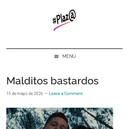
Skip
Saltar
Skip
to
al
to
main
menú
primary
content
secundario
sidebar
#Plaz@
Revista
del
Instituto
MENÚ
Malditos bastardos
15 de mayo de 2026
Leave a Comment