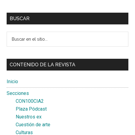
Primary
BUSCAR
Sidebar
Buscar
en
el
sitio...
CONTENIDO DE LA REVISTA
Inicio
Secciones
CON100CIA2
Plaza Pódcast
Nuestros ex
Cuestión de arte
Culturas