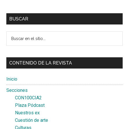
Primary
BUSCAR
Sidebar
Buscar
en
el
sitio...
CONTENIDO DE LA REVISTA
Inicio
Secciones
CON100CIA2
Plaza Pódcast
Nuestros ex
Cuestión de arte
Culturas