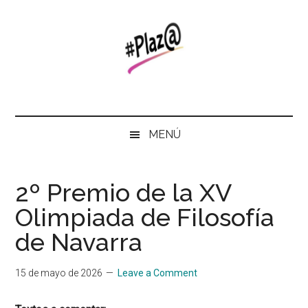
Skip
Saltar
Skip
to
al
to
main
menú
primary
content
secundario
sidebar
#Plaz@
Revista
del
Instituto
MENÚ
2º Premio de la XV
Olimpiada de Filosofía
de Navarra
15 de mayo de 2026
Leave a Comment