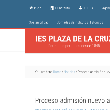
Inicio
El instituto
EDUCA
Agen
Sostenibilidad
Jornadas de Institutos Históricos
IES PLAZA DE LA CRU
Formando personas desde 1845
You are here:
Home
/
Noticias
/
Proceso admisión nue
Proceso admisión nuevo 