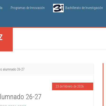
da
Programas de Innovación
Bachillerato de Investigación
Z
vo alumnado 26-27
23 de febrero de 2026
alumnado 26-27