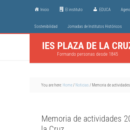
Inicio
El instituto
EDUCA
Agen
Sostenibilidad
Jornadas de Institutos Históricos
IES PLAZA DE LA CRU
Formando personas desde 1845
You are here:
Home
/
Noticias
/
Memoria de actividades
Memoria de actividades 2
la Cruz